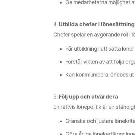
Ge medarbetarna möjlighet att
4.
Utbilda chefer i lönesättning
Chefer spelar en avgörande roll i l
Får utbildning i att sätta löner
Förstår vikten av att följa org
Kan kommunicera lönebeslut på
5.
Följ upp och utvärdera
En rättvis lönepolitik är en ständi
Granska och justera lönekrite
Göra årliga lönekartläggninga