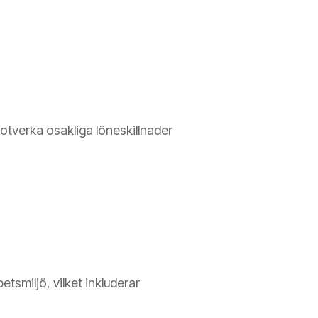
motverka osakliga löneskillnader
tsmiljö, vilket inkluderar