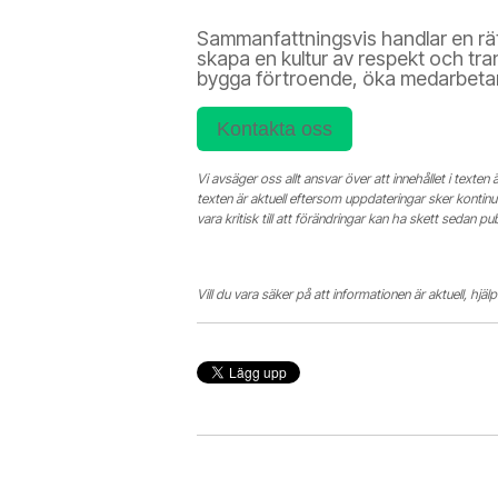
Sammanfattningsvis handlar en rättv
skapa en kultur av respekt och tr
bygga förtroende, öka medarbetarna
Kontakta oss
Vi avsäger oss allt ansvar över att innehållet i texten
texten är aktuell eftersom uppdateringar sker kontinuerl
vara kritisk till att förändringar kan ha skett sedan pu
Vill du vara säker på att informationen är aktuell, h