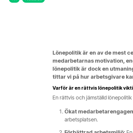
Lönepolitik är en av de mest c
medarbetarnas motivation, enga
lönepolitik är dock en utmanin
tittar vi på hur arbetsgivare ka
Varför är en rättvis lönepolitik vikt
En rättvis och jämställd lönepolitik b
Ökat medarbetarengage
arbetsplatsen.
Förbättrad arbetsmiljö:
En 