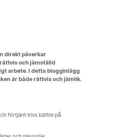
n direkt påverkar
rättvis och jämställd
gt arbete. I detta blogginlägg
iken är både rättvis och jämlik.
h förtjänt trivs bättre på
likter och missnöje.