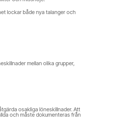
het lockar både nya talanger och
skillnader mellan olika grupper,
åtgärda osakliga löneskillnader. Att
ställda och måste dokumenteras från