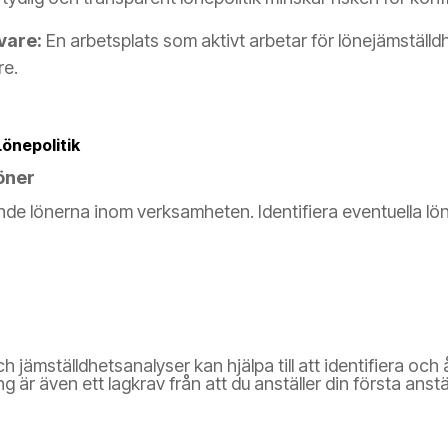
vare:
En arbetsplats som aktivt arbetar för lönejämställd
re.
Lönepolitik
öner
de lönerna inom verksamheten. Identifiera eventuella löne
jämställdhetsanalyser kan hjälpa till att identifiera och 
g är även ett lagkrav från att du anställer din första an