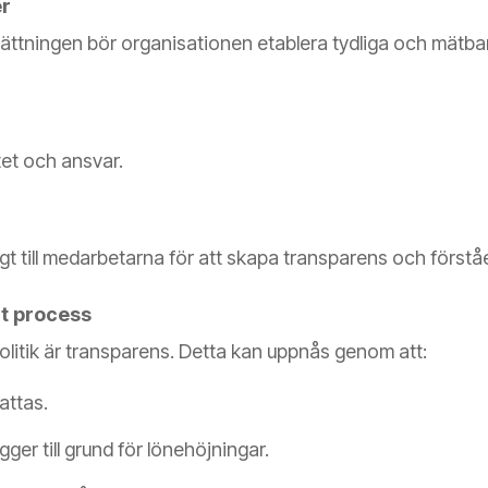
er
sättningen bör organisationen etablera tydliga och mätbara 
et och ansvar.
gt till medarbetarna för att skapa transparens och förståe
t process
epolitik är transparens. Detta kan uppnås genom att:
attas.
gger till grund för lönehöjningar.