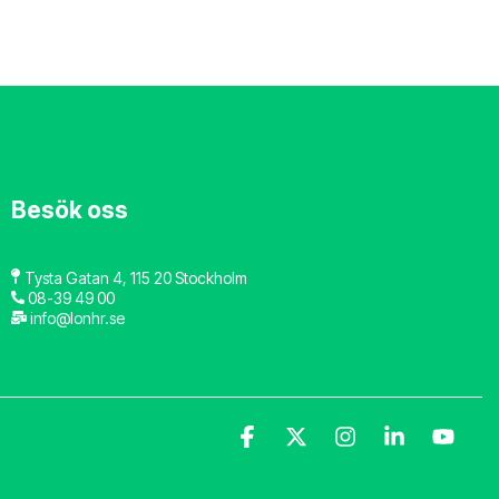
Besök oss
Tysta Gatan 4, 115 20 Stockholm
08-39 49 00
info@lonhr.se
Facebook
X
Instagram
Linkedin
YouT