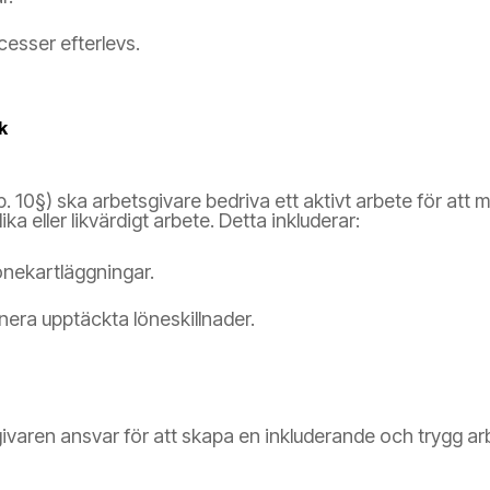
cesser efterlevs.
k
p. 10§) ska arbetsgivare bedriva ett aktivt arbete för att 
a eller likvärdigt arbete. Detta inkluderar:
önekartläggningar.
minera upptäckta löneskillnader.
ivaren ansvar för att skapa en inkluderande och trygg arbe