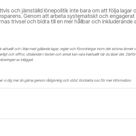
is och jämställd lönepolitik inte bara om att följa lagar 
ansparens. Genom att arbeta systematiskt och engagerat
s trivsel och bidra till en mer hållbar och inkluderande 
 är aktuellt och i linje med gällande lagar, regler och förordningar inom det skrivna ämnet v
igt och siffror, uttalanden i texten och annat kan vara inaktuellt när du läser det. Därför 
bliceringen av inlägget.
jälper vi dig mer än gärna genom rådgivning och stöd. Kontakta oss för mer information.