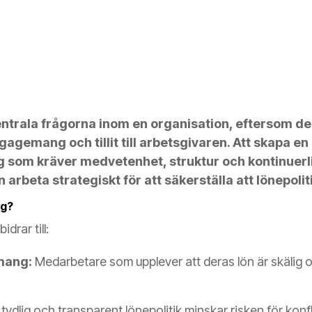
entrala frågorna inom en organisation, eftersom de
gemang och tillit till arbetsgivaren. Att skapa en 
g som kräver medvetenhet, struktur och kontinuerli
n arbeta strategiskt för att säkerställa att lönepolit
ig?
idrar till:
mang:
Medarbetare som upplever att deras lön är skälig oc
tydlig och transparent lönepolitik minskar risken för konf