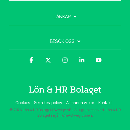
LÄNKAR
BESÖK OSS
Facebook
X
Instagram
Linkedin
YouTube
Cookies
Sekretesspolicy
Allmänna villkor
Kontakt
© 2026 Lön & HR Bolaget i Sverige AB - All rights reserved. Lön & HR
Bolaget ingår i CreActivegruppen.