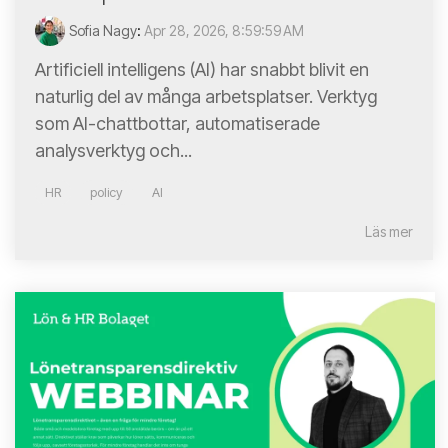
Sofia Nagy
:
Apr 28, 2026, 8:59:59 AM
Artificiell intelligens (AI) har snabbt blivit en
naturlig del av många arbetsplatser. Verktyg
som AI-chattbottar, automatiserade
analysverktyg och...
HR
policy
AI
Läs mer