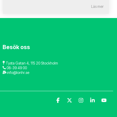
Läs mer
Besök oss
Tysta Gatan 4, 115 20 Stockholm
08-39 49 00
info@lonhr.se
Facebook
X
Instagram
Linkedin
YouT