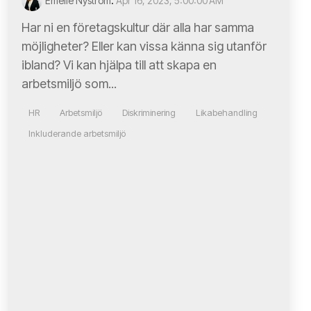
Emelie Nyström
:
Apr 16, 2023, 5:00:00 AM
Har ni en företagskultur där alla har samma
möjligheter? Eller kan vissa känna sig utanför
ibland? Vi kan hjälpa till att skapa en
arbetsmiljö som...
HR
Arbetsmiljö
Diskriminering
Likabehandling
Inkluderande arbetsmiljö