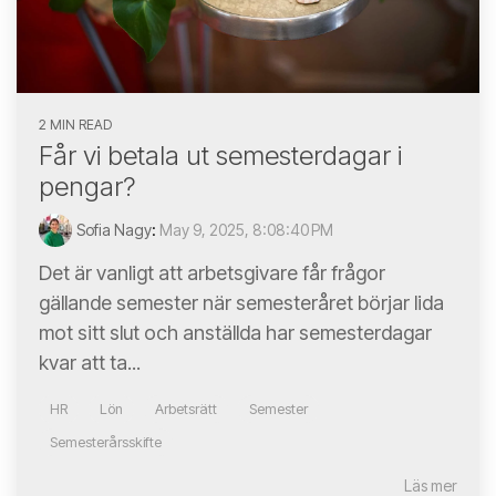
2 MIN READ
Får vi betala ut semesterdagar i
pengar?
Sofia Nagy
:
May 9, 2025, 8:08:40 PM
Det är vanligt att arbetsgivare får frågor
gällande semester när semesteråret börjar lida
mot sitt slut och anställda har semesterdagar
kvar att ta...
HR
Lön
Arbetsrätt
Semester
Semesterårsskifte
Läs mer